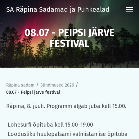
SA Räpina Sadamad ja Puhkealad
08.07 - PEIPSI JÄRVE
FESTIVAL
/
/
Räpina sadam
Sündmused 2026
08.07 - Peipsi järve festival
Räpina, 8. juuli. Programm algab juba kell 15.00.
Lohesurfi õpituba kell 15.00–19.00
Loodusliku huulepalsami valmistamise õpituba