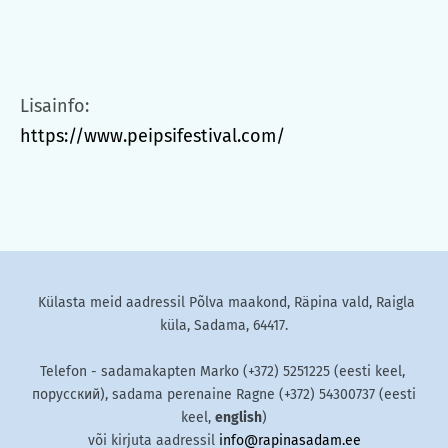
Lisainfo:
https://www.peipsifestival.com/
Külasta meid aadressil Põlva maakond, Räpina vald, Raigla
küla, Sadama, 64417.
Telefon - sadamakapten Marko (+372) 5251225 (eesti keel,
порусский), sadama perenaine Ragne (+372) 54300737 (eesti
keel,
english
)
või kirjuta aadressil
info@rapinasadam.ee